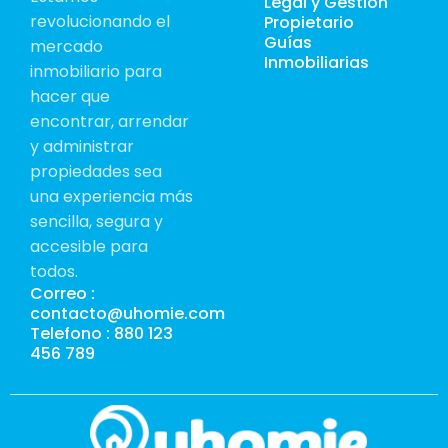
Legal y Gestión
revolucionando el
Propietario
Guías
mercado
Inmobiliarias
inmobiliario para
hacer que
encontrar, arrendar
y administrar
propiedades sea
una experiencia más
sencilla, segura y
accesible para
todos.
Correo :
contacto@uhomie.com
Telefono : 880 123
456 789
Té