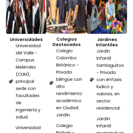
Colegios
Universidades
Jardines
Destacados
Infantiles
Universidad
Colegio
Jardín
del Valle -
Colombo
Infantil
Campus
Británico -
Santiaguitos
Meléndez
Privado
- Privado
(CUM),
bilingüe con
con énfasis
principal
alto
lúdico y
sede con
rendimiento
valores, en
facultades
académico
sector
de
en Ciudad
residencial.
ingeniería y
Jardín.
salud.
Jardín
Colegio
Infantil
Universidad
Bolívar -