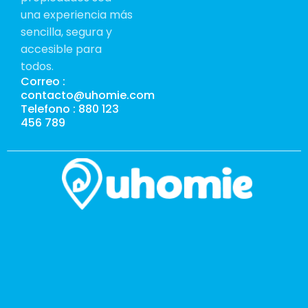
una experiencia más
sencilla, segura y
accesible para
todos.
Correo :
contacto@uhomie.com
Telefono : 880 123
456 789
Té
de
Po
de
Co
Polí
pri