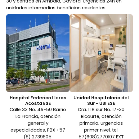
30 y centros en Ambalá, Gaviota. Urgencias 24h en
unidades intermedias benefician residentes.
Hospital Federico Lleras
Unidad Hospitalaria del
Acosta ESE
Sur - USI ESE
Calle 33 No. 4A-50 Barrio
Cra. 11 B sur No. 17-30
La Francia, atención
Ricaurte, atención
general y
primaria, urgencias
especialidades, PBX +57
primer nivel, tel.
(8) 2739805.
57(608)2770107 EXT