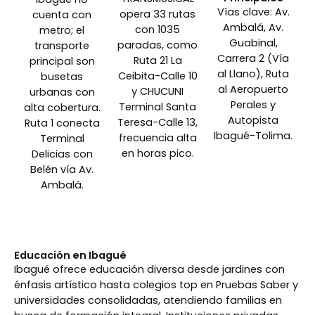
Vías clave: Av.
opera 33 rutas
cuenta con
Ambalá, Av.
con 1035
metro; el
Guabinal,
paradas, como
transporte
Carrera 2 (Vía
Ruta 21 La
principal son
al Llano), Ruta
Ceibita-Calle 10
busetas
al Aeropuerto
y CHUCUNI
urbanas con
Perales y
Terminal Santa
alta cobertura.
Autopista
Teresa-Calle 13,
Ruta 1 conecta
Ibagué-Tolima.
frecuencia alta
Terminal
en horas pico.
Delicias con
Belén vía Av.
Ambalá.
Educación en Ibagué
Ibagué ofrece educación diversa desde jardines con
énfasis artístico hasta colegios top en Pruebas Saber y
universidades consolidadas, atendiendo familias en