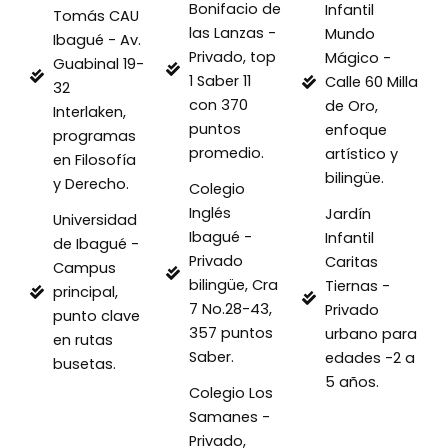
Bonifacio de
Infantil
Tomás CAU
las Lanzas -
Mundo
Ibagué - Av.
Privado, top
Mágico -
Guabinal 19-
1 Saber 11
Calle 60 Milla
32
con 370
de Oro,
Interlaken,
puntos
enfoque
programas
promedio.
artístico y
en Filosofía
bilingüe.
y Derecho.
Colegio
Inglés
Jardín
Universidad
Ibagué -
Infantil
de Ibagué -
Privado
Caritas
Campus
bilingüe, Cra
Tiernas -
principal,
7 No.28-43,
Privado
punto clave
357 puntos
urbano para
en rutas
Saber.
edades -2 a
busetas.
5 años.
Colegio Los
Samanes -
Privado,