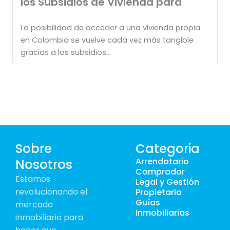
los Subsidios de Vivienda para
La posibilidad de acceder a una vivienda propia
en Colombia se vuelve cada vez más tangible
gracias a los subsidios...
Sobre
Categoria
Arrendatario
Nosotros
Comprador
Estamos
Legal y Gestión
revolucionando el
Propietario
Guías
mercado
Inmobiliarias
inmobiliario para