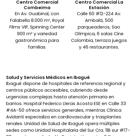
Centro Comercial
Centro Comercial La
Combeima
Estación
En Av. Guabinal, con
Calle 60 #12-224 Av.
Falabella 8.000 m², Royal
Ambalá, 500
Films VIP, Spinning Center
parqueaderos, Sao
900 m² y variedad
Olímpica, 6 salas Cine
gastronómica para
Colombia, terraza juegos
familias.
y 46 restaurantes.
Salud y Servicios Médicos en Ibagué
Ibagué dispone de hospitales de referencia regional y
centros públicos accesibles, cubriendo desde
urgencias complejas hasta atención primaria en
barrios. Hospital Federico Lleras Acosta ESE en Calle 33
#4A-50 ofrece servicios generales, mientras Clínica
Avidanti especializa en cardiovascular y trasplantes
renales. Unidad de Salud de Ibagué opera múltiples
sedes como Unidad Hospitalaria del Sur Cra. 11B sur #17-