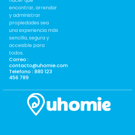
hacer que
encontrar, arrendar
y administrar
propiedades sea
una experiencia más
sencilla, segura y
accesible para
todos.
Correo :
contacto@uhomie.com
Telefono : 880 123
456 789
Té
de
Po
de