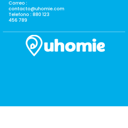
Correo :
contacto@uhomie.com
Telefono : 880 123
456 789
Té
de
Po
de
Co
Polí
pri