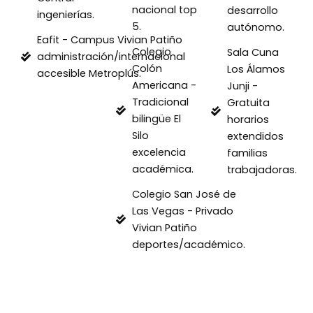
nacional top
desarrollo
ingenierías.
5.
autónomo.
Eafit - Campus Vivian Patiño
Colegio
Sala Cuna
administración/internacional
Colón
Los Álamos
accesible Metroplús.
Americana -
Junji -
Tradicional
Gratuita
bilingüe El
horarios
Silo
extendidos
excelencia
familias
académica.
trabajadoras.
Colegio San José de
Las Vegas - Privado
Vivian Patiño
deportes/académico.