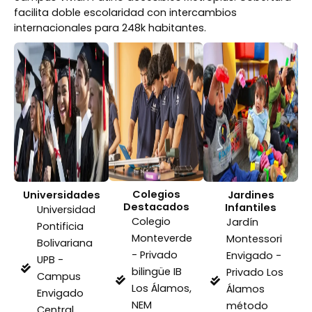
facilita doble escolaridad con intercambios
internacionales para 248k habitantes.
Colegios
Universidades
Jardines
Destacados
Infantiles
Universidad
Colegio
Jardín
Pontificia
Monteverde
Montessori
Bolivariana
- Privado
Envigado -
UPB -
bilingüe IB
Privado Los
Campus
Los Álamos,
Álamos
Envigado
NEM
método
Central