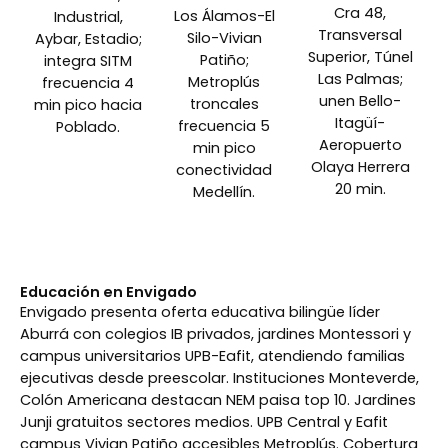
Cra 48,
Los Álamos-El
Industrial,
Transversal
Silo-Vivian
Aybar, Estadio;
Superior, Túnel
Patiño;
integra SITM
Las Palmas;
Metroplús
frecuencia 4
unen Bello-
troncales
min pico hacia
Itagüí-
frecuencia 5
Poblado.
Aeropuerto
min pico
Olaya Herrera
conectividad
20 min.
Medellín.
Educación en Envigado
Envigado presenta oferta educativa bilingüe líder
Aburrá con colegios IB privados, jardines Montessori y
campus universitarios UPB-Eafit, atendiendo familias
ejecutivas desde preescolar. Instituciones Monteverde,
Colón Americana destacan NEM paisa top 10. Jardines
Junji gratuitos sectores medios. UPB Central y Eafit
campus Vivian Patiño accesibles Metroplús. Cobertura