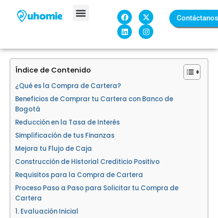
Ir
F
L
X
I
al
Contáctano
a
i
-
n
c
n
t
s
contenido
Sobre Nosotros
e
k
w
t
b
e
i
a
o
d
t
g
o
i
t
r
k
n
e
a
Índice de Contenido
r
m
¿Qué es la Compra de Cartera?
Beneficios de Comprar tu Cartera con Banco de
Bogotá
Reducción en la Tasa de Interés
Simplificación de tus Finanzas
Mejora tu Flujo de Caja
Construcción de Historial Crediticio Positivo
Requisitos para la Compra de Cartera
Proceso Paso a Paso para Solicitar tu Compra de
Cartera
1. Evaluación Inicial