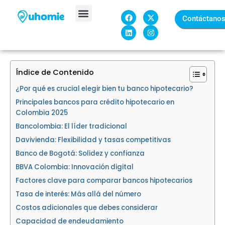
Ir
F
L
X
I
al
Contáctano
a
i
-
n
c
n
t
s
contenido
Sobre Nosotros
e
k
w
t
b
e
i
a
o
d
t
g
o
i
t
r
k
n
e
a
Índice de Contenido
r
m
¿Por qué es crucial elegir bien tu banco hipotecario?
Principales bancos para crédito hipotecario en
Colombia 2025
Bancolombia: El líder tradicional
Davivienda: Flexibilidad y tasas competitivas
Banco de Bogotá: Solidez y confianza
BBVA Colombia: Innovación digital
Factores clave para comparar bancos hipotecarios
Tasa de interés: Más allá del número
Costos adicionales que debes considerar
Capacidad de endeudamiento