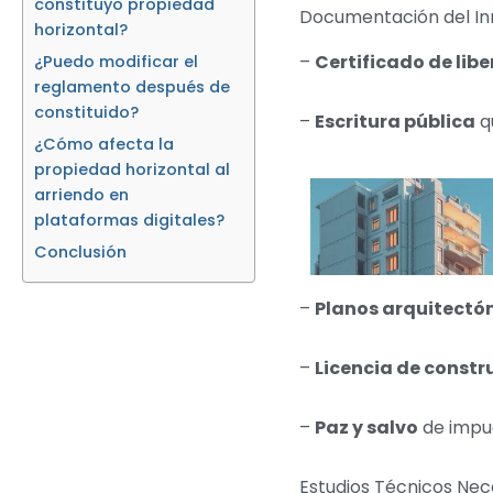
constituyo propiedad
Documentación del I
horizontal?
–
Certificado de libe
¿Puedo modificar el
reglamento después de
constituido?
–
Escritura pública
qu
¿Cómo afecta la
propiedad horizontal al
arriendo en
plataformas digitales?
Conclusión
–
Planos arquitectó
–
Licencia de constr
–
Paz y salvo
de impue
Estudios Técnicos Nec