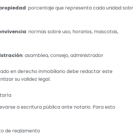
opropiedad
: porcentaje que representa cada unidad sob
onvivencia
: normas sobre uso, horarios, mascotas,
stración
: asamblea, consejo, administrador
ado en derecho inmobiliario debe redactar este
izar su validez legal.
taría
varse a escritura pública ante notario. Para esto
cto de reglamento