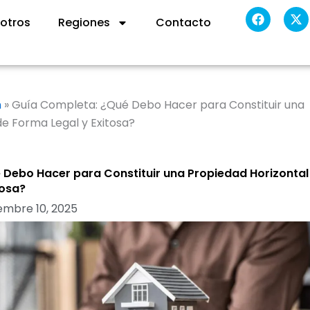
F
X
otros
Regiones
Contacto
a
-
c
t
e
w
b
i
o
t
o
t
k
e
n
»
Guía Completa: ¿Qué Debo Hacer para Constituir una
r
de Forma Legal y Exitosa?
Debo Hacer para Constituir una Propiedad Horizontal
tosa?
embre 10, 2025