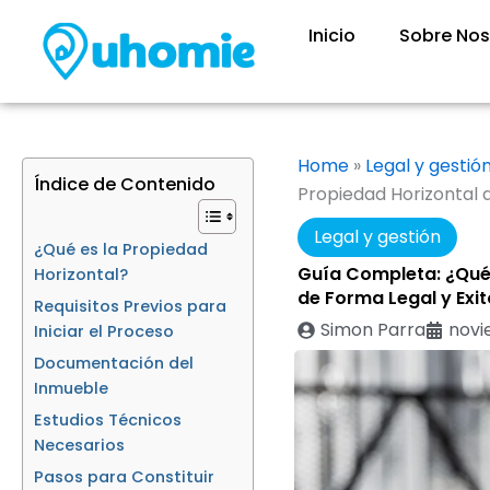
Ir
Inicio
Sobre Nos
al
contenido
Home
»
Legal y gestió
Índice de Contenido
Propiedad Horizontal 
Legal y gestión
¿Qué es la Propiedad
Guía Completa: ¿Qué 
Horizontal?
de Forma Legal y Exi
Requisitos Previos para
Simon Parra
novi
Iniciar el Proceso
Documentación del
Inmueble
Estudios Técnicos
Necesarios
Pasos para Constituir