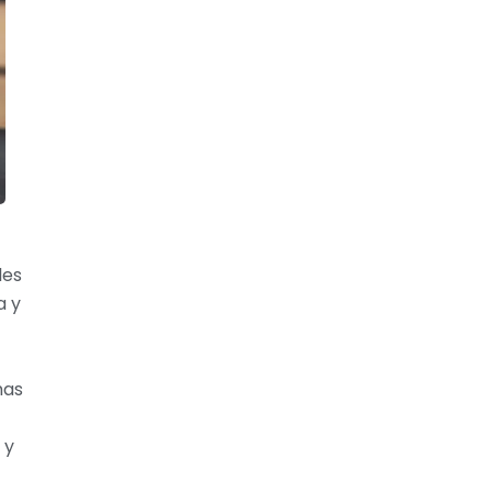
les
a y
mas
 y