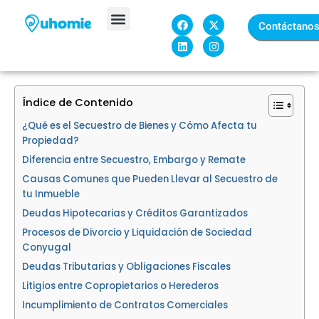
Ir
F
L
X
I
al
Contáctano
a
i
-
n
c
n
t
s
contenido
Sobre Nosotros
e
k
w
t
b
e
i
a
o
d
t
g
o
i
t
r
k
n
e
a
Índice de Contenido
r
m
¿Qué es el Secuestro de Bienes y Cómo Afecta tu
Propiedad?
Diferencia entre Secuestro, Embargo y Remate
Causas Comunes que Pueden Llevar al Secuestro de
tu Inmueble
Deudas Hipotecarias y Créditos Garantizados
Procesos de Divorcio y Liquidación de Sociedad
Conyugal
Deudas Tributarias y Obligaciones Fiscales
Litigios entre Copropietarios o Herederos
Incumplimiento de Contratos Comerciales